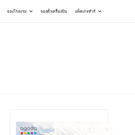
จองโรงแรม
จองตั๋วเครื่องบิน
แพ็คเกจทัวร์
่ง โคโล