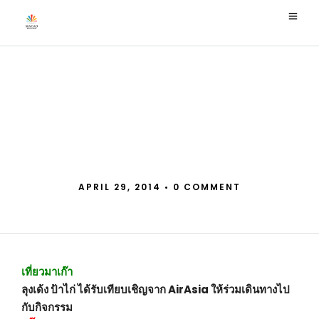
อิ่มอร่อยสุดอลังการ… อิ๊งค์
Eat with AirAsia
Exclusive Trip ตะลุยกิน in
China
APRIL 29, 2014
•
0 COMMENT
เที่ยวมาเก๊า
ลุงเด้ง ป้าไก่ ได้รับเทียบเชิญจาก AirAsia ให้ร่วมเดินทางไป
กับกิจกรรม