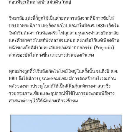
ก่อนที่จะเดินทางเข้าแผ่นดิน ใหญ่
วิทยาลัยแห่งนี้ก็ถูกใช้เป็นค่ายทหารหลังจากที่มีการขับไล่
บรรดาพระนิกาย เยซูอิตออกไป ต่อมาในปีค.ศ. 1835 เกิดไฟ
ใหม้เริ่มต้นจากในห้องครัว ไฟลุกลามรุนแรงทำลายวิทยาลัย
และตัวอาคารโบสถ์พังทลายจนหมด คงเหลือไว้แต่เพียงด้าน
หน้าของตึกที่มีรายละเอียดของสถาปัตยกรรม (Façade)
ส่วนของบันไดทางขึ้น และบางส่วนของกำแพง
ทุกอย่างถูกทิ้งไว้หลังเกิดไฟไหม้ใหญ๋ในครั้งนั้น จนถึงปี ค.ศ.
1991 จึงได้มีการบูรณะซ่อมแซม มีการจัดสร้างบริเวณด้าน
หลังของซากประตูโบสถ์ให้เป็นพิพิธภัณฑ์ทางศาสนาซึ่ง
รวบรวมภาพเขียนและอุปกรณ์ที่ใช้ในการประกอบพิธีทาง
ศาสนาต่างๆ ไว้ให้นักท่องเที่ยวเข้าชม