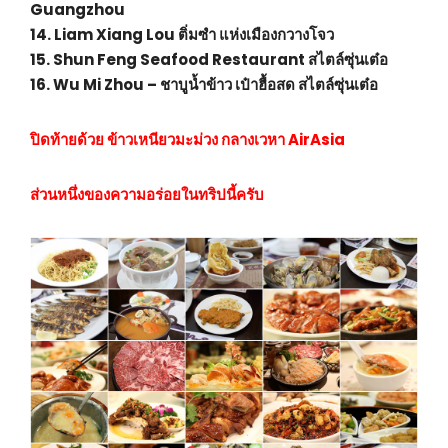
Guangzhou
14. Liam Xiang Lou ติ่มซำ แห่งเมืองกวางโจว
15. Shun Feng Seafood Restaurant สไตล์ซุ่นเต๋อ
16. Wu Mi Zhou – ชาบูน้ำข้าว เป๋าฮื้อสด สไตล์ซุ่นเต๋อ
ปิดท้ายด้วย ข้าวเหนียวมะม่วง กลางเวหา AirAsia
ส่วนหนึ่งของความอร่อยในทริปนี้ครับ