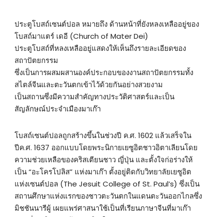
ประตูโบสถ์เซนต์ปอล หมายถึง ด้านหน้าที่ยังหลงเหลืออยู่ของ
โบสถ์มาแตร์ เดอี (Church of Mater Dei)
ประตูโบสถ์ที่หลงเหลืออยู่แสดงให้เห็นถึงรายละเอียดของ
สถาปัตยกรรม
ซึ่งเป็นการผสมผสานองค์ประกอบของงานสถาปัตยกรรมทั้ง
สไตล์จีนและตะวันตกเข้าไว้ด้วยกันอย่างสวยงาม
เป็นสถานซึ่งมีความสำคัญทางประวัติศาสตร์และเป็น
สัญลักษณ์ประจำเมืองมาเก๊า
โบสถ์เซนต์ปอลถูกสร้างขึ้นในช่วงปี ค.ศ. 1602 แล้วเสร็จใน
ปีค.ศ. 1637 ออกแบบโดยพระนิกายเยซูอิตชาวอิตาเลียนโดย
ความช่วยเหลือของคริสเตียนชาว ญี่ปุ่น และตั้งใจก่อร่างให้
เป็น “อะโครโปลิส” แห่งมาเก๊า ตั้งอยู่ติดกับวิทยาลัยเยซูอิต
แห่งเซนต์ปอล (The Jesuit College of St. Paul’s) ซึ่งเป็น
สถานศึกษาแห่งแรกของชาวตะวันตกในแดนตะวันออกไกลซึ่ง
มิชชันนารีผู้ เผยแพร่ศาสนาใช้เป็นที่เรียนภาษาจีนที่มาเก๊า