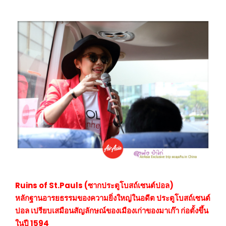
Ruins of St.Pauls (ซากประตูโบสถ์เซนต์ปอล)
หลักฐานอารยธรรมของความยิ่งใหญ่ในอดีต ประตูโบสถ์เซนต์
ปอล เปรียบเสมือนสัญลักษณ์ของเมืองเก่าของมาเก๊า ก่อตั้งขึ้น
ในปี 1594