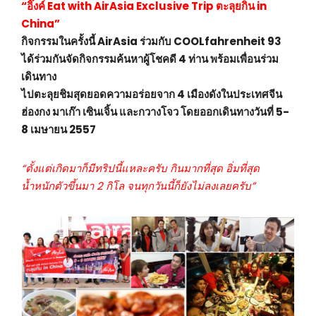
“อิ๊งค์ Eat with AirAsia Exclusive Trip ตะลุยกิน in
China”
กิจกรรมในครั้งนี้ AirAsia ร่วมกับ COOLfahrenheit 93
ได้ร่วมกันจัดกิจกรรมค้นหาผู้โชคดี 4 ท่าน พร้อมเพื่อนร่วม
เดินทาง
ไปตะลุยชิมสุดยอดความอร่อยจาก 4 เมืองดังในประเทศจีน
ฮ่องกง มาเก๊า เซินเจิ้น และกวางโจว โดยออกเดินทางวันที่ 5-
8 เมษายน 2557
“ตั้งแต่เกิดมาก็มีทริปนี้แหละครับ กินมากที่สุด อิ่มที่สุด
น้ำหนักตัวขึ้นมา 2 กิโล จนทุกวันนี้ก็ยังไม่ลงเลยครับ”