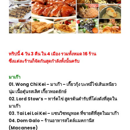
ทริปนี้ 4 วัน 3 คืน ใน 4 เมือง รวมทั้งหมด 16 ร้าน
ซึ่งแต่ละร้านก็จัดกันสุดกำลังทั้งนั้นครับ
มาเก๊า
01. Wong Chi Kei – มาเก๊า – เกี๊ยวกุ้ง บะหมี่ไข่เส้นเหนียว
นุ่ม เนื้อตุ๋นรสเลิศ เกี๊ยวทอดยักษ์
02. Lord Stow’s – ทาร์ตไข่ สูตรต้นตำรับที่โด่งดังที่สุดใน
มาเก๊า
03. Tai Lei Loi Kei – แซนวิชหมูทอด ที่ขายดีที่สุดในมาเก๊า
04. Dom Galo – ร้านอาหารสไตล์แมคกานีส
(Macanese)