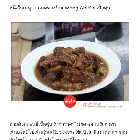
หนึ่งในเมนูจานเด็ดของร้าน Wong Chi Kei เนื้อตุ๋น
ตามด้วยบะหมี่เนื้อตุ๋น ถ้าจำราคาไม่ผิด 34 เหรียญครับ
เส้นบะหมี่ไข่เส้นนุ่มเหนียว เพราะใช้แป้งสาลีแคนนาดา ผสม
กับไข่เป็ด นวดด้วยไม่ไผ่ตามวิธีโบราณ